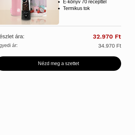
E-könyv 70 recepttel
Termikus tok
32.970 Ft
észlet ára:
gyedi ár:
34.970 Ft
Nézd meg a szettet