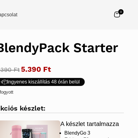
0
apcsolat
BlendyPack Starter
Original
5.390
Ft
Current
.390
Ft
price
price
was:
is:
Ingyenes kiszállítás 48 órán belül
7.390 Ft.
5.390 Ft.
fogyott
kciós készlet:
A készlet tartalmazza
BlendyGo 3