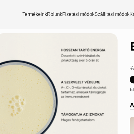
Termékeink
Rólunk
Fizetési módok
Szállítási módok
K
7
El
A