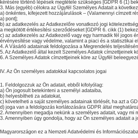
kérésére történő lépések megtétele szükséges [GDPR 6 (1) bek
3. Más (egyéb) célokra az Ügyfél Személyes Adatait a következő
a) önkéntes, kifejezett hozzájárulások – (Valamennyi címzett 
a) pont];
b) az adatkezelés az Adatkezelőre vonatkozó jogi kötelezettség
a megkötött értékesítési szerződéseket [GDPR 6. cikk (1) bekez
c) az adatkezelés az Adatkezelő vagy egy harmadik fél jogos 
érvényesítése vagy védelme, valamint a piaci és a statisztikai
4. A Vásárló adatainak feldolgozása a Megrendelés teljesítésének
5. Az Adatkezelő által kezelt Személyes Adatok címzettjeinek kö
6. A Személyes Adatok címzettjeinek köre az Ügyfél beleegyezé
IV. Az Ön személyes adatokkal kapcsolatos jogai
1. Feldolgozzuk az Ön adatait, ebből kifolyólag:
a) Ön jogosult betekinteni a személyi adataiba,
b) helyesbítheti za adatokat,
c) követelheti a saját személyes adatainak törlését, ha azt a
d) joga van a feldolgozás korlátozására GDPR által meghatároz
2. Amennyiben megadja nekünk a személyes adatait, vagy mi ma
3. Amennyiben úgy gondolja, hogy az Ön személyes adatait a jo
Magyarországon ez a Nemzeti Adatvédelmi és Információszabads