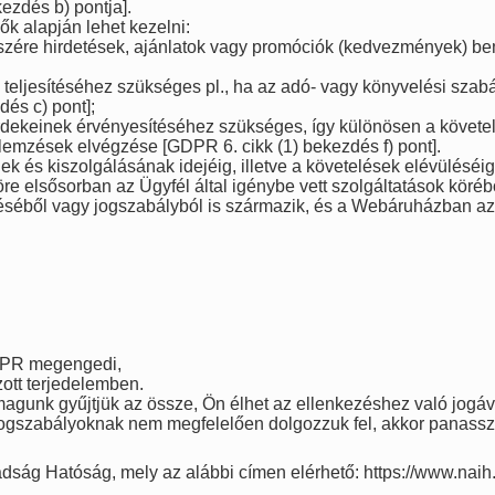
ezdés b) pontja].
k alapján lehet kezelni:
részére hirdetések, ajánlatok vagy promóciók (kedvezmények) b
 teljesítéséhez szükséges pl., ha az adó- vagy könyvelési szabá
dés c) pont];
érdekeinek érvényesítéséhez szükséges, így különösen a követ
 elemzések elvégzése [GDPR 6. cikk (1) bekezdés f) pont].
 és kiszolgálásának idejéig, illetve a követelések elévüléséig v
re elsősorban az Ügyfél által igénybe vett szolgáltatások köréb
séből vagy jogszabályból is származik, és a Webáruházban az Ü
 GDPR megengedi,
ott terjedelemben.
gunk gyűjtjük az össze, Ön élhet az ellenkezéshez való jogáv
gszabályoknak nem megfelelően dolgozzuk fel, akkor panasszal 
ág Hatóság, mely az alábbi címen elérhető: https://www.naih.