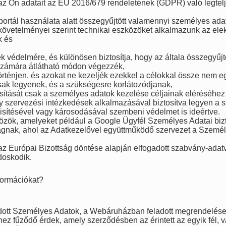
z Ön adatait az EU 2016/679 rendeletének (GDPR) való legtelj
portál használata alatt összegyűjtött valamennyi személyes ad
követelményei szerint technikai eszközöket alkalmazunk az elek
k és
ek védelmére, és különösen biztosítja, hogy az általa összegyűjt
t számára átlátható módon végezzék,
történjen, és azokat ne kezeljék ezekkel a célokkal össze nem 
sak legyenek, és a szükségesre korlátozódjanak,
osítását csak a személyes adatok kezelése céljainak eléréséhez
y szervezési intézkedések alkalmazásával biztosítva legyen a 
isítésével vagy károsodásával szembeni védelmet is ideértve.
közök, amelyeket például a Google Ügyfél Személyes Adatai biz
gnak, ahol az Adatkezelővel együttműködő szervezet a Személ
 az Európai Bizottság döntése alapján elfogadott szabvány-ad
doskodik.
nformációkat?
ott Személyes Adatok, a Webáruházban feladott megrendelések (
hez fűződő érdek, amely szerződésben az érintett az egyik fél,