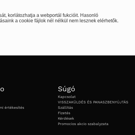
át, korlátozhatja a webportál fukcióit. Hasonló
atásaink a cookie fájlok nél nélkül nem lesznek elérhetők.
Go
Súgó
Kapcsolat
VISSZAKÜLDÉS ÉS PANASZBENYÚJTÁS
i értékesítés
Szállítás
Fizetés
Kérdések
Promocios akcio szabalyzata