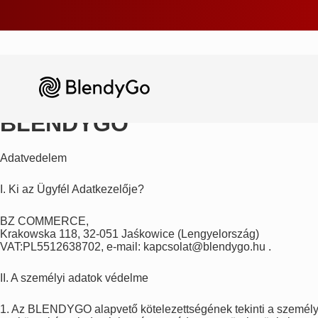
BLENDYGO
Adatvedelem
I. Ki az Ügyfél Adatkezelője?
BZ COMMERCE,
Krakowska 118, 32-051 Jaśkowice (Lengyelország)
VAT:PL5512638702, e-mail: kapcsolat@blendygo.hu .
II. A személyi adatok védelme
1. Az BLENDYGO alapvető kötelezettségének tekinti a személy