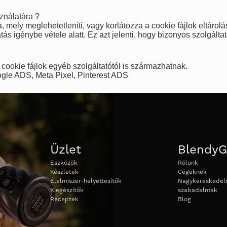
ználatára ?
 mely meglehetetleníti, vagy korlátozza a cookie fájlok eltárolás
atás igénybe vétele alatt. Ez azt jelenti, hogy bizonyos szolgált
 cookie fájlok egyéb szolgáltatótól is származhatnak.
oogle ADS, Meta Pixel, Pinterest ADS
Üzlet
Blendy
Eszközök
Rólunk
Készletek
Cégeknek
Élelmiszer-helyettesítők
Nagykereskedelm
Kiegészítők
szabadalmak
Receptek
Blog