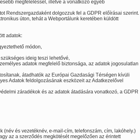
esebb megfeleléssel, illetve a vonatkozó egyéb
atot Rendszergazdaként dolgozzuk fel a GDPR előírásai szerint.
tronikus úton, tehát a Webportálunk keretében küldött
ött adatok:
egyeztethető módon,
 szükséges ideig teszi lehetővé,
személyes adatok megfelelő biztonsága, az adatok jogosulatlan
tosítanak, átadhatók az Európai Gazdasági Térségen kívüli
yes Adatok feldolgozásának eszközeit az Adatkezelővel
atvédelmi záradékok és az adatok átadására vonatkozó, a GDPR
név és vezetéknév, e-mail-cím, telefonszám, cím, lakóhely.)
 vagy az a szerződés megkötését megelőzően az érintett