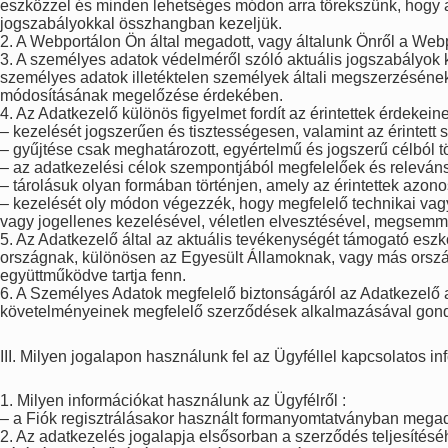
eszközzel és minden lehetséges módon arra törekszünk, hogy a
jogszabályokkal összhangban kezeljük.
2. A Webportálon Ön által megadott, vagy általunk Önről a Web
3. A személyes adatok védelméről szóló aktuális jogszabályok 
személyes adatok illetéktelen személyek általi megszerzéséne
módosításának megelőzése érdekében.
4. Az Adatkezelő különös figyelmet fordít az érintettek érdekein
– kezelését jogszerűen és tisztességesen, valamint az érintet
– gyűjtése csak meghatározott, egyértelmű és jogszerű célból 
– az adatkezelési célok szempontjából megfelelőek és releván
– tárolásuk olyan formában történjen, amely az érintettek azon
– kezelését oly módon végezzék, hogy megfelelő technikai vag
vagy jogellenes kezelésével, véletlen elvesztésével, megsemm
5. Az Adatkezelő által az aktuális tevékenységét támogató esz
országnak, különösen az Egyesült Államoknak, vagy más orszá
együttműködve tartja fenn.
6. A Személyes Adatok megfelelő biztonságáról az Adatkezelő
követelményeinek megfelelő szerződések alkalmazásával gon
III. Milyen jogalapon használunk fel az Ügyféllel kapcsolatos i
1. Milyen információkat használunk az Ügyfélről :
– a Fiók regisztrálásakor használt formanyomtatványban megad
2. Az adatkezelés jogalapja elsősorban a szerződés teljesítésé