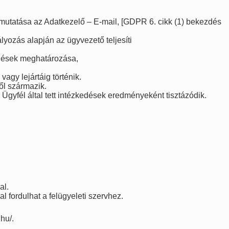
emutatása az Adatkezelő – E-mail, [GDPR 6. cikk (1) bekezdés
lyozás alapján az ügyvezető teljesíti
elések meghatározása,
agy lejártáig történik.
ől származik.
gyfél által tett intézkedések eredményeként tisztázódik.
al.
fordulhat a felügyeleti szervhez.
hu/.