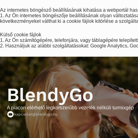
Az internetes böngésző beállításának kihatása a webportál has
1. Az Ön internetes böngészője beállításának olyan változtatása,
következményeket válthat ki a cookie fájlok kitörlése a szolgált
Külső cookie fájlok
1. Az Ön számítógépére, telefonjára, vagy táblagépére telepített
2. Használjuk az alábbi szolgáltatásokat: Google Analytics, G
BlendyGo
A piacon elérhető legkorszerűbb vezeték nélküli turmixgép
kapcsolat@blendygo.hu