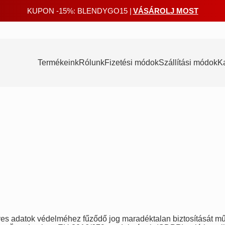
KUPON -15%: BLENDYGO15 |
VÁSÁROLJ MOST
Termékeink
Rólunk
Fizetési módok
Szállítási módok
K
es adatok védelméhez fűződő jog maradéktalan biztosítását mű