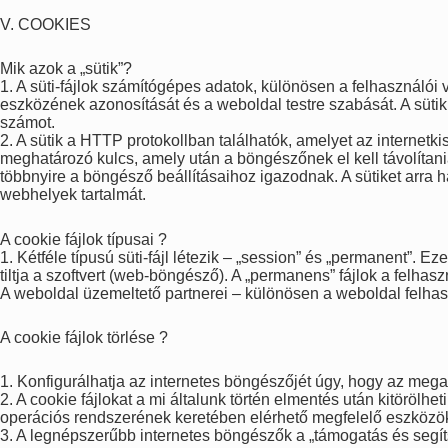
V. COOKIES
Mik azok a „sütik”?
1. A süti-fájlok számítógépes adatok, különösen a felhasználói
eszközének azonosítását és a weboldal testre szabását. A süti
számot.
2. A sütik a HTTP protokollban találhatók, amelyet az internet
meghatározó kulcs, amely után a böngészőnek el kell távolítania
többnyire a böngésző beállításaihoz igazodnak. A sütiket arra 
webhelyek tartalmát.
A cookie fájlok típusai ?
1. Kétféle típusú süti-fájl létezik – „session” és „permanent”. 
tiltja a szoftvert (web-böngésző). A „permanens” fájlok a felh
A weboldal üzemeltető partnerei – különösen a weboldal felhaszn
A cookie fájlok törlése ?
1. Konfigurálhatja az internetes böngészőjét úgy, hogy az mega
2. A cookie fájlokat a mi általunk történ elmentés után kitörölh
operációs rendszerének keretében elérhető megfelelő eszközök
3. A legnépszerűbb internetes böngészők a „támogatás és segíts