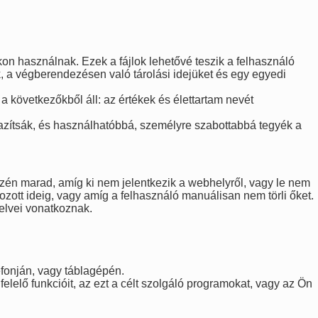
on használnak. Ezek a fájlok lehetővé teszik a felhasználó
, a végberendezésen való tárolási idejüket és egy egyedi
a következőkből áll: az értékek és élettartam nevét
gazítsák, és használhatóbbá, személyre szabottabbá tegyék a
zközén marad, amíg ki nem jelentkezik a webhelyről, vagy le nem
ozott ideig, vagy amíg a felhasználó manuálisan nem törli őket.
yelvei vonatkoznak.
efonján, vagy táblagépén.
elelő funkcióit, az ezt a célt szolgáló programokat, vagy az Ön