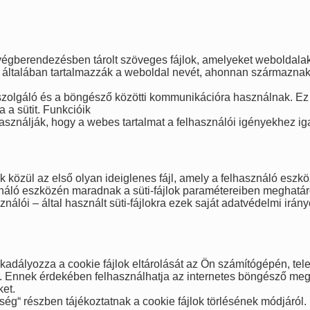
 végberendezésben tárolt szöveges fájlok, amelyeket weboldalak
k általában tartalmazzák a weboldal nevét, ahonnan származnak
kiszolgáló és a böngésző közötti kommunikációra használnak. Ez 
 a sütit. Funkcióik
használják, hogy a webes tartalmat a felhasználói igényekhez i
Ezek közül az első olyan ideiglenes fájl, amely a felhasználó es
asználó eszközén maradnak a süti-fájlok paramétereiben meghatár
álói – által használt süti-fájlokra ezek saját adatvédelmi irán
kadályozza a cookie fájlok eltárolását az Ön számítógépén, tel
eti. Ennek érdekében felhasználhatja az internetes böngésző megf
et.
ég“ részben tájékoztatnak a cookie fájlok törlésének módjáról.