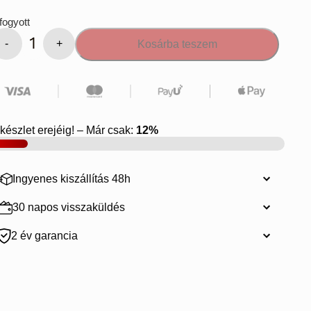
fogyott
Kosárba teszem
lendyPack
ennyiség
készlet erejéig! – Már csak:
12%
Ingyenes kiszállítás 48h
30 napos visszaküldés
2 év garancia