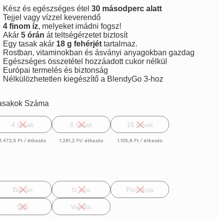
Kész és egészséges étel
30 másodperc alatt
Tejjel vagy vízzel keverendő
4 finom íz
, melyeket imádni fogsz!
Akár
5 órán
át teltségérzetet biztosít
Egy tasak akár
18 g fehérjét
tartalmaz.
Rostban, vitaminokban és ásványi anyagokban gazdag
Egészséges összetétel hozzáadott cukor nélkül
Európai termelés és biztonság
Nélkülözhetetlen kiegészítő a BlendyGo 3-hoz
asakok Száma
4 tasak
8 tasak
16 tasak
1.472,5 Ft / étkezés
1.261,2 Ft/ étkezés
1.105,6 Ft / étkezés
Banán
Íz-mix
Pisztácia
Süti
Vanília