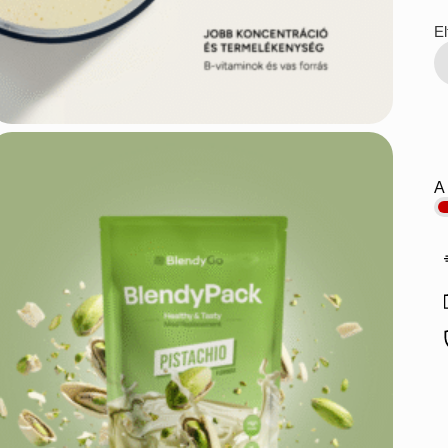
El
B
m
A 