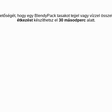
etőségét, hogy egy BlendyPack tasakot tejjel vagy vízzel össz
étkezést
készíthetsz el
30 másodperc
alatt.